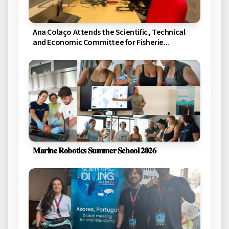
Ana Colaço Attends the Scientific, Technical
and Economic Committee for Fisherie...
𝐌𝐚𝐫𝐢𝐧𝐞 𝐑𝐨𝐛𝐨𝐭𝐢𝐜𝐬 𝐒𝐮𝐦𝐦𝐞𝐫 𝐒𝐜𝐡𝐨𝐨𝐥 𝟐𝟎𝟐𝟔