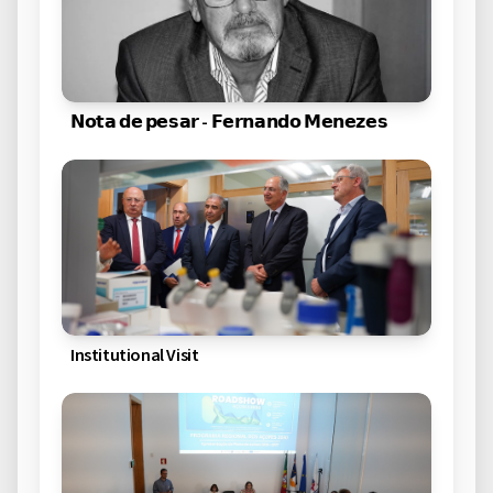
𝗡𝗼𝘁𝗮 𝗱𝗲 𝗽𝗲𝘀𝗮𝗿 - 𝗙𝗲𝗿𝗻𝗮𝗻𝗱𝗼 𝗠𝗲𝗻𝗲𝘇𝗲𝘀
Institutional Visit