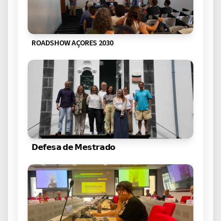
ROADSHOW AÇORES 2030
𝗗𝗲𝗳𝗲𝘀𝗮 𝗱𝗲 𝗠𝗲𝘀𝘁𝗿𝗮𝗱𝗼