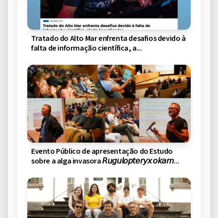
Tratado do Alto Mar enfrenta desafios devido à
falta de informação científica, a...
Evento Público de apresentação do Estudo
sobre a alga invasora 𝘙𝘶𝘨𝘶𝘭𝘰𝘱𝘵𝘦𝘳𝘺𝘹 𝘰𝘬𝘢𝘮...