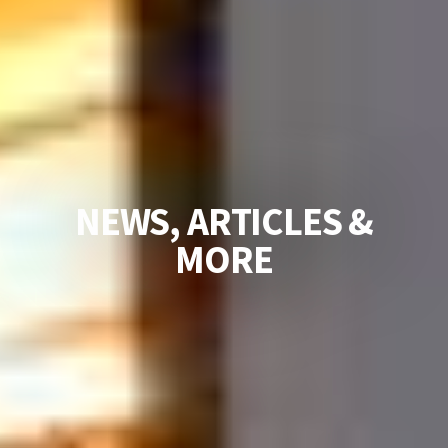
N
E
W
S
,
A
R
T
I
C
L
E
S
&
M
O
R
E