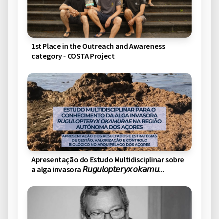
1st Place in the Outreach and Awareness
category - COSTA Project
Apresentação do Estudo Multidisciplinar sobre
a alga invasora 𝘙𝘶𝘨𝘶𝘭𝘰𝘱𝘵𝘦𝘳𝘺𝘹 𝘰𝘬𝘢𝘮𝘶...