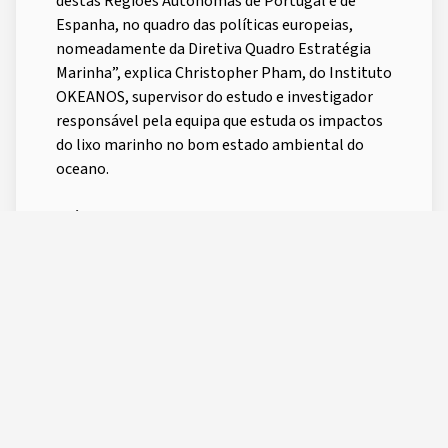
destas Regiões Autónomas de Portugal e de
Espanha, no quadro das políticas europeias,
nomeadamente da Diretiva Quadro Estratégia
Marinha”, explica Christopher Pham, do Instituto
OKEANOS, supervisor do estudo e investigador
responsável pela equipa que estuda os impactos
do lixo marinho no bom estado ambiental do
oceano.
Até agora, apenas o fulmar do Norte, ou
informalmente também conhecido como
pardela do Ártico (
Fulmarus glacialis
), tem sido
usado, desde há 20 anos, como bioindicador de
lixo marinho flutuante no Atlântico Norte. O
fulmar é uma ave marinha aparentada com os
cagarros. No entanto, a distribuição desta
espécie não abrange os mares do sul da Europa, o
que implica que para estas zonas ainda não há
informação comparável àquela obtida através do