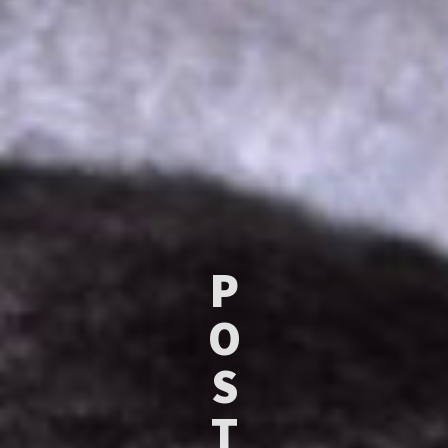
P
O
S
T