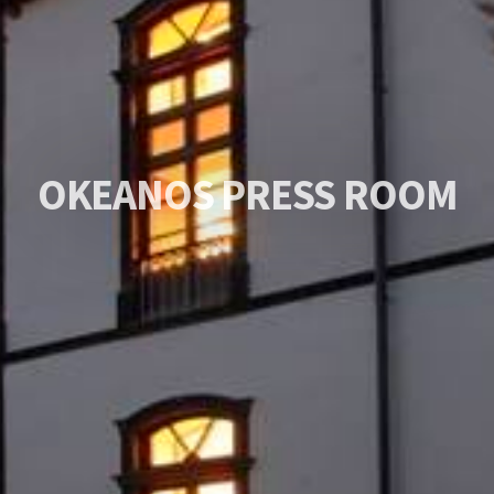
O
K
E
A
N
O
S
P
R
E
S
S
R
O
O
M