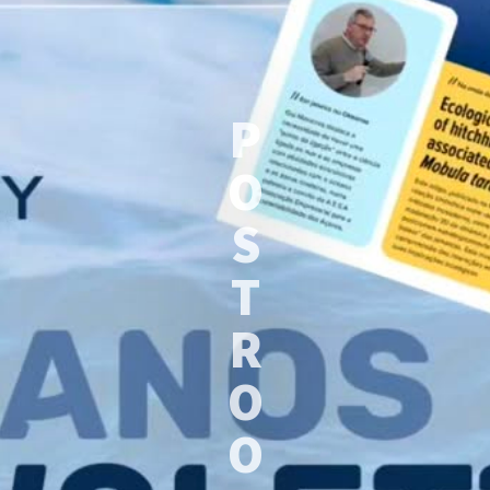
P
O
S
T
R
O
O