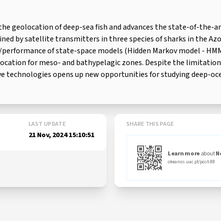
he geolocation of deep-sea fish and advances the state-of-the-art
ed by satellite transmitters in three species of sharks in the A
re/performance of state-space models (Hidden Markov model - HMM
location for meso- and bathypelagic zones. Despite the limitations
ve technologies opens up new opportunities for studying deep-oc
LAST UPDATE
SHARE THIS PAGE
21 Nov, 2024 15:10:51
Learn more
about
N
okeanos.uac.pt/post-88