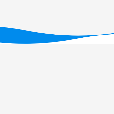
ID/05634/2025
(DOI: 10.54499/UID/05634/2025)
,
/UID/PRR2/05634/2025)
.