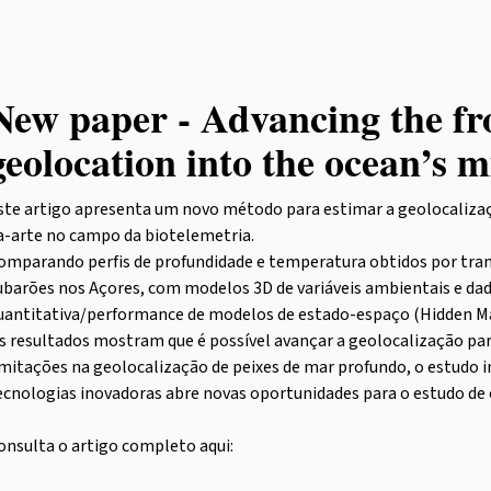
New paper - Advancing the fro
geolocation into the ocean’s 
ste artigo apresenta um novo método para estimar a geolocalizaç
a-arte no campo da biotelemetria.
omparando perfis de profundidade e temperatura obtidos por trans
ubarões nos Açores, com modelos 3D de variáveis ambientais e dado
uantitativa/performance de modelos de estado-espaço (Hidden M
s resultados mostram que é possível avançar a geolocalização par
imitações na geolocalização de peixes de mar profundo, o estudo 
ecnologias inovadoras abre novas oportunidades para o estudo de
onsulta o artigo completo aqui: