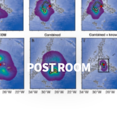
P
O
S
T
R
O
O
M