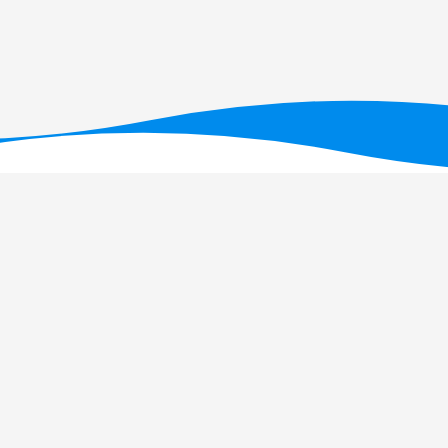
T - Fundação para a Ciência e a Tecnologia, I.P., no âmbito dos projetos U
OI: 10.54499/UID/PRR/05634/2025)
e UID/PRR2/05634/2025
(DOI: 10.54499