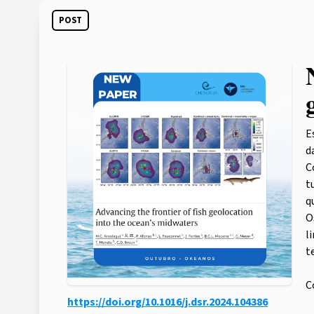
POST
E
d
C
t
q
O
l
t
C
https://doi.org/10.1016/j.dsr.2024.104386