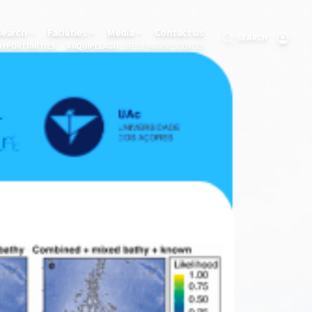
search
Facilities
Media
Contact us
SEARCH
OPPORTUNITIES
ARQUIPELAGO
: LIFE OF MARINE SCIENCES