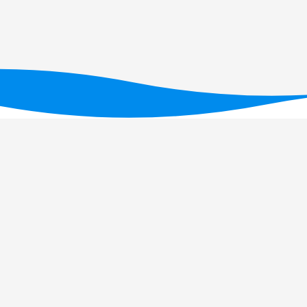
Financiado por fundos nacionais através da FC
UID/PRR/05634/2025
(D