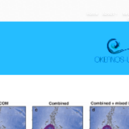
Home
About
Re