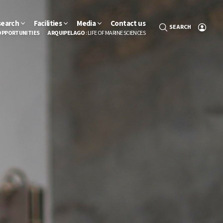
search
Facilities
Media
Contact us
SEARCH
OPPORTUNITIES
ARQUIPELAGO
: LIFE OF MARINE SCIENCES