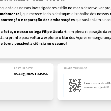
nquanto os nossos investigadores estão no mar a desenvolver proj
undamental
, que merece todo o destaque: o trabalho dos nossos
anutenção e reparação das embarcações
que sustentam a noss
a foto, o nosso colega Filipe Goulart
, em plena reparação da
stará pronto para voltar a explorar o Mar dos Açores em segurança
e torna possível a ciência no oceano!
LAST UPDATE
SHARE THIS PAGE
05 Aug, 2025 10:45:56
Learn more
about
P
okeanos.uac.pt/post-223