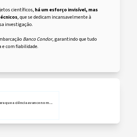
etos científicos,
há um esforço invisível, mas
técnicos
, que se dedicam incansavelmente à
a investigação.
 embarcação
Banco Condor
, garantindo que tudo
 e com fiabilidade.
ara que a ciência avance no m...