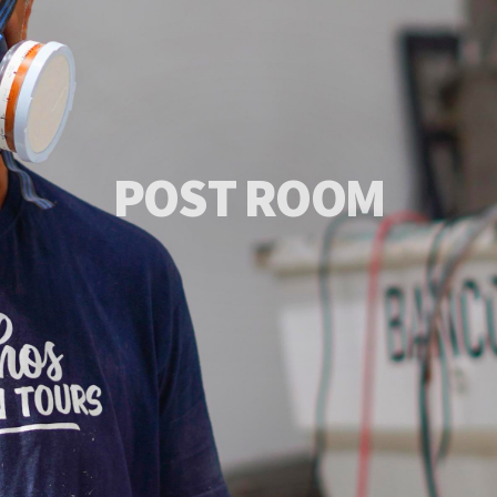
P
O
S
T
R
O
O
M