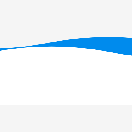
T - Fundação para a Ciência e a Tecnologia, I.P., no âmbito dos projetos U