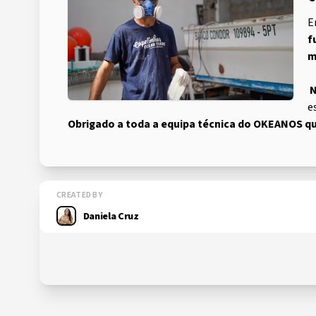
E
f
m
N
e
Obrigado a toda a equipa técnica do OKEANOS qu
CREATED BY
Daniela Cruz