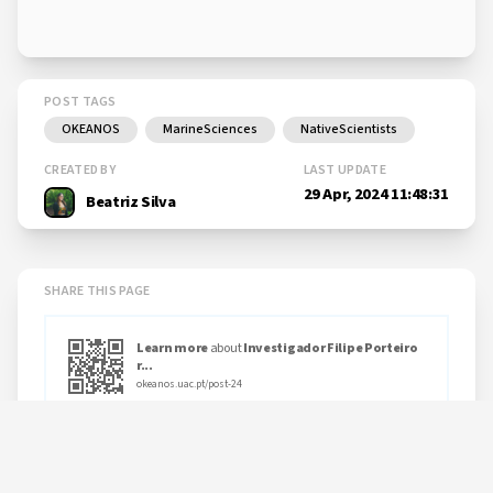
POST TAGS
OKEANOS
MarineSciences
NativeScientists
CREATED BY
LAST UPDATE
29 Apr, 2024 11:48:31
Beatriz Silva
SHARE THIS PAGE
Learn more
about
Investigador Filipe Porteiro
r...
okeanos.uac.pt/post-24