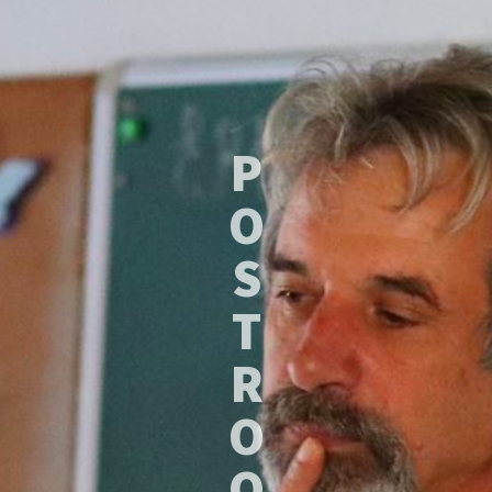
P
O
S
T
R
O
O