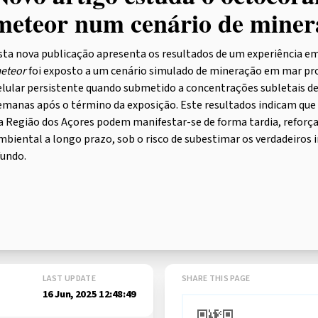
meteor num cenário de mine
sta nova publicação apresenta os resultados de um experiência em
eteor
foi exposto a um cenário simulado de mineração em mar prof
elular persistente quando submetido a concentrações subletais de
emanas após o término da exposição. Este resultados indicam que 
a Região dos Açores podem manifestar-se de forma tardia, refor
mbiental a longo prazo, sob o risco de subestimar os verdadeiro
fundo.
LAST UPDATE
SHARE THIS PAGE
16 Jun, 2025 12:48:49