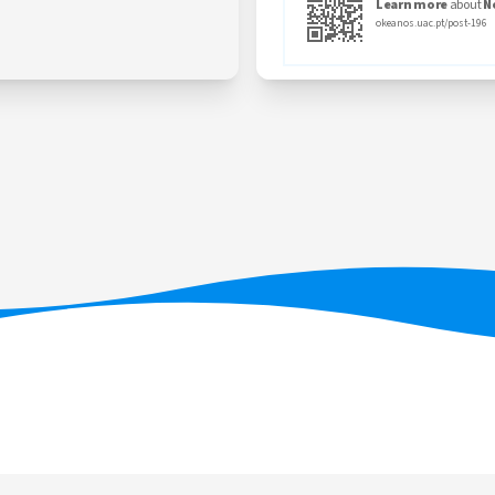
Learn more
about
N
okeanos.uac.pt/post-196