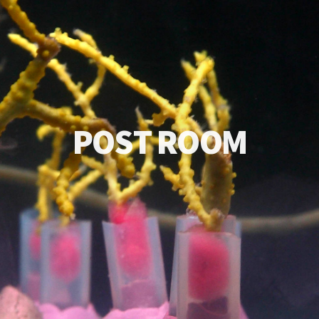
P
O
S
T
R
O
O
M