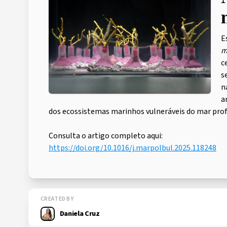
E
m
c
s
n
a
dos ecossistemas marinhos vulneráveis do mar pro
Consulta o artigo completo aqui:
https://doi.org/10.1016/j.marpolbul.2025.118248
CREATED BY
Daniela Cruz