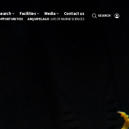
search
Facilities
Media
Contact us
SEARCH
OPPORTUNITIES
ARQUIPELAGO
: LIFE OF MARINE SCIENCES