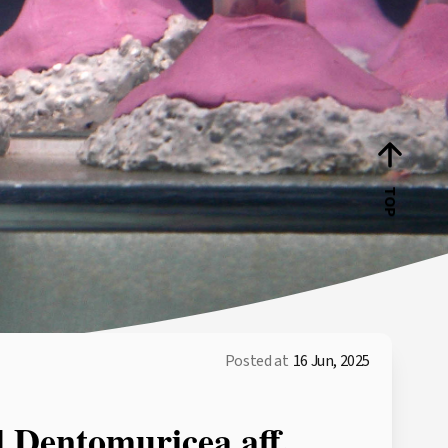
TOP
Posted at
16 Jun, 2025
l Dentomuricea aff.