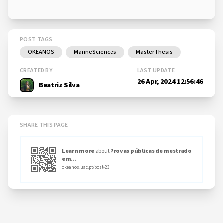
POST TAGS
OKEANOS
MarineSciences
MasterThesis
CREATED BY
LAST UPDATE
26 Apr, 2024 12:56:46
Beatriz Silva
SHARE THIS PAGE
Learn more
about
Provas públicas de mestrado
em...
okeanos.uac.pt/post-23