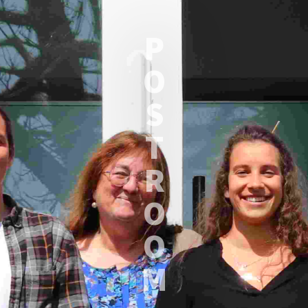
P
O
S
T
R
O
O
M