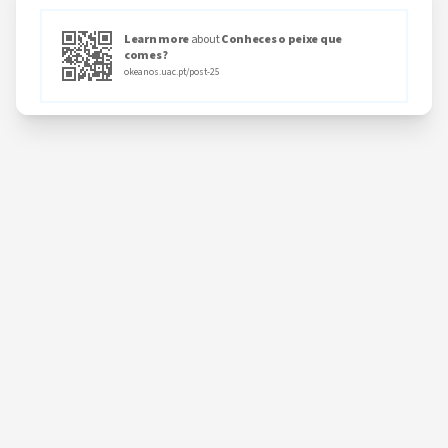
Learn more
about
Conheces o peixe que
comes?
okeanos.uac.pt/post-25