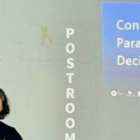
P
O
S
T
R
O
O
M