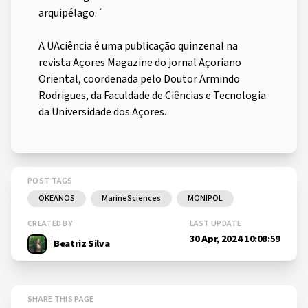
arquipélago.´
A UAciência é uma publicação quinzenal na
revista Açores Magazine do jornal Açoriano
Oriental, coordenada pelo Doutor Armindo
Rodrigues, da Faculdade de Ciências e Tecnologia
da Universidade dos Açores.
POST TAGS
OKEANOS
MarineSciences
MONIPOL
CREATED BY
LAST UPDATE
30 Apr, 2024 10:08:59
Beatriz Silva
SHARE THIS PAGE