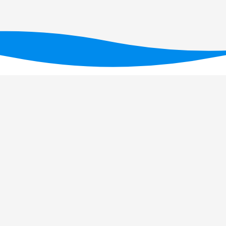
Financiado por fundos nacionais através da FC
UID/PRR/05634/2025
(D