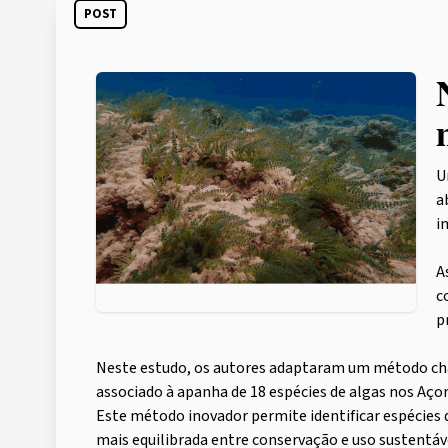
POST
U
a
i
A
c
p
Neste estudo, os autores adaptaram um método cham
associado à apanha de 18 espécies de algas nos Açor
Este método inovador permite identificar espécie
mais equilibrada entre conservação e uso sustentáv