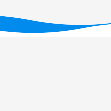
ID/05634/2025
(DOI: 10.54499/UID/05634/2025)
,
/UID/PRR2/05634/2025)
.