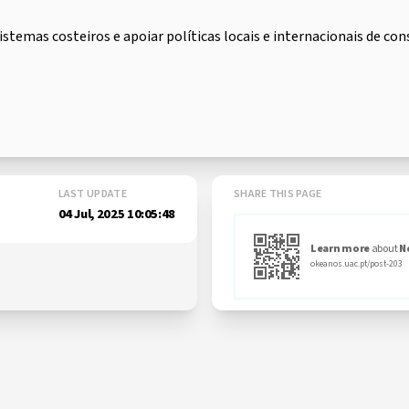
stemas costeiros e apoiar políticas locais e internacionais de co
LAST UPDATE
SHARE THIS PAGE
04 Jul, 2025 10:05:48
Learn more
about
N
okeanos.uac.pt/post-203