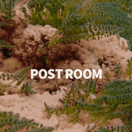
P
O
S
T
R
O
O
M