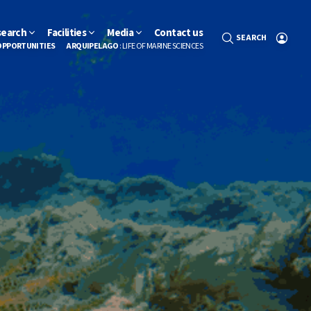
search
Facilities
Media
Contact us
SEARCH
OPPORTUNITIES
ARQUIPELAGO
: LIFE OF MARINE SCIENCES