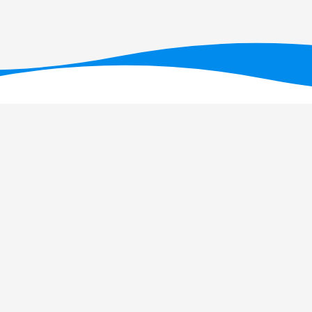
T - Fundação para a Ciência e a Tecnologia, I.P., no âmbito dos projetos U
OI: 10.54499/UID/PRR/05634/2025)
e UID/PRR2/05634/2025
(DOI: 10.54499