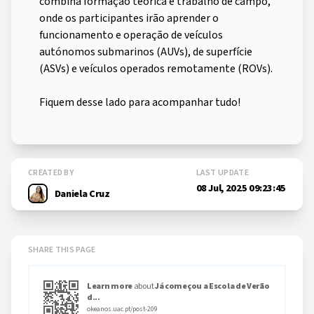
combina formação teórica e trabalho de campo,
onde os participantes irão aprender o
funcionamento e operação de veículos
autónomos submarinos (AUVs), de superfície
(ASVs) e veículos operados remotamente (ROVs).
Fiquem desse lado para acompanhar tudo!
CREATED BY
LAST UPDATE
08 Jul, 2025 09:23:45
Daniela Cruz
SHARE THIS PAGE
Learn more
about
Já começou a Escola de Verão
d...
okeanos.uac.pt/post-209