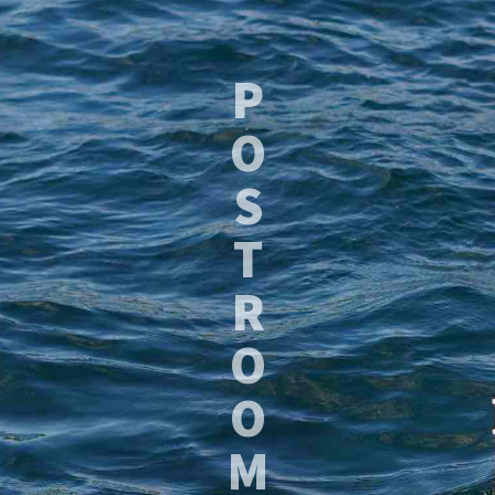
P
O
S
T
R
O
O
M