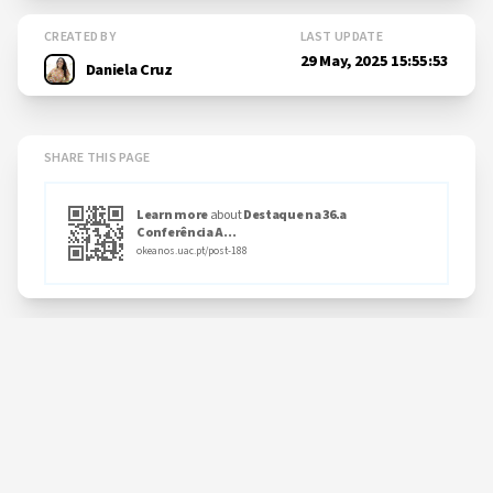
CREATED BY
LAST UPDATE
29 May, 2025 15:55:53
Daniela Cruz
SHARE THIS PAGE
Learn more
about
Destaque na 36.a
Conferência A...
okeanos.uac.pt/post-188