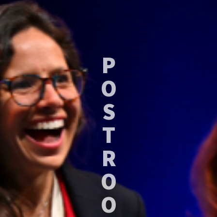
P
O
S
T
R
O
O