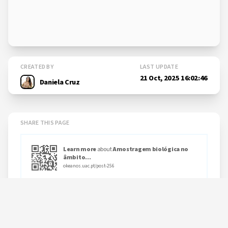
CREATED BY
LAST UPDATE
21 Oct, 2025 16:02:46
Daniela Cruz
SHARE THIS PAGE
Learn more
about
Amostragem biológica no
âmbito...
okeanos.uac.pt/post-256