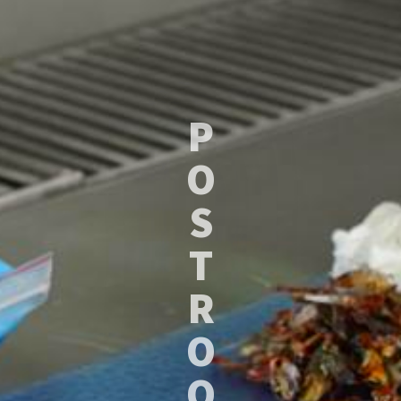
P
O
S
T
R
O
O