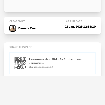
CREATED BY
LAST UPDATE
28 Jan, 2025 12:38:10
Daniela Cruz
SHARE THIS PAGE
Learn more
about
Mirko De Girolamo nas
Jornadas...
okeanos.uac.pt/post-122