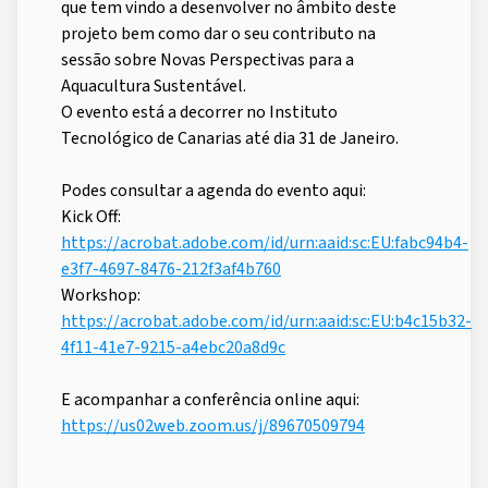
que tem vindo a desenvolver no âmbito deste
projeto bem como dar o seu contributo na
sessão sobre Novas Perspectivas para a
Aquacultura Sustentável.
O evento está a decorrer no Instituto
Tecnológico de Canarias até dia 31 de Janeiro.
Podes consultar a agenda do evento aqui:
Kick Off:
https://acrobat.adobe.com/id/urn:aaid:sc:EU:fabc94b4-
e3f7-4697-8476-212f3af4b760
Workshop:
https://acrobat.adobe.com/id/urn:aaid:sc:EU:b4c15b32-
4f11-41e7-9215-a4ebc20a8d9c
E acompanhar a conferência online aqui:
https://us02web.zoom.us/j/89670509794