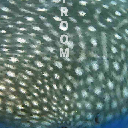
R
O
O
M