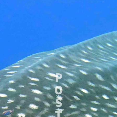
P
O
S
T