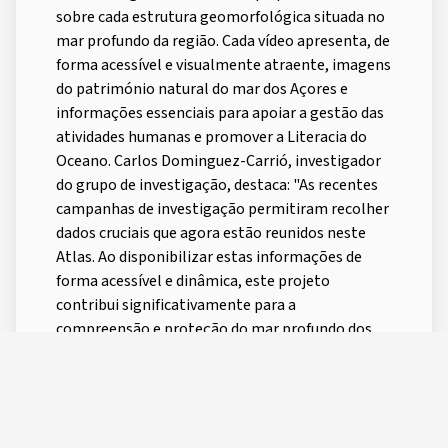
sobre cada estrutura geomorfológica situada no
mar profundo da região. Cada vídeo apresenta, de
forma acessível e visualmente atraente, imagens
do património natural do mar dos Açores e
informações essenciais para apoiar a gestão das
atividades humanas e promover a Literacia do
Oceano. Carlos Dominguez-Carrió, investigador
do grupo de investigação, destaca: "As recentes
campanhas de investigação permitiram recolher
dados cruciais que agora estão reunidos neste
Atlas. Ao disponibilizar estas informações de
forma acessível e dinâmica, este projeto
contribui significativamente para a
compreensão e proteção do mar profundo dos
Açores, promovendo uma gestão mais eficiente e
sustentável das sua vasta riqueza natural." O
público-alvo dos vídeos agora lançados são o
público em geral, as partes interessadas no mar