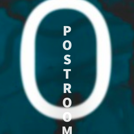
P
O
S
T
R
O
O
M