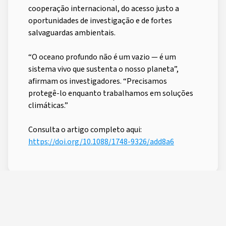
cooperação internacional, do acesso justo a
oportunidades de investigação e de fortes
salvaguardas ambientais.
“O oceano profundo não é um vazio — é um
sistema vivo que sustenta o nosso planeta”,
afirmam os investigadores. “Precisamos
protegê-lo enquanto trabalhamos em soluções
climáticas.”
Consulta o artigo completo aqui:
https://doi.org/10.1088/1748-9326/add8a6
CREATED BY
LAST UPDATE
02 Jun, 2025 10:21:54
Daniela Cruz