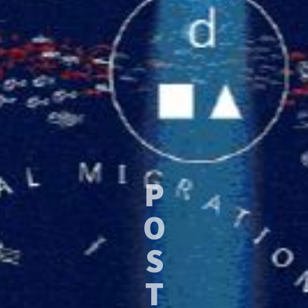
P
O
S
T