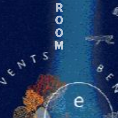
R
O
O
M