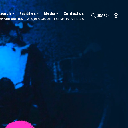
search
Facilities
Media
Contact us
SEARCH
OPPORTUNITIES
ARQUIPELAGO
: LIFE OF MARINE SCIENCES