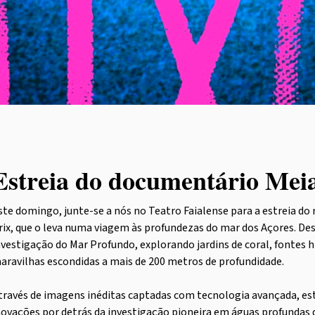
Estreia do documentário Mei
ste domingo, junte-se a nós no Teatro Faialense para a estreia d
rix, que o leva numa viagem às profundezas do mar dos Açores. De
nvestigação do Mar Profundo, explorando jardins de coral, fontes 
aravilhas escondidas a mais de 200 metros de profundidade.
través de imagens inéditas captadas com tecnologia avançada, este
novações por detrás da investigação pioneira em águas profundas 