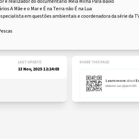
or e realizador do documentário Meia Milha Para Baixo
ios A Mãe e o Mar e É na Terra não É na Lua
especialista em questões ambientais e coordenadora da série da T
Pescas
LAST UPDATE
SHARE THIS PAGE
13 Nov, 2025 12:24:03
Learn more
about
E
okeanos.uac.pt/post-265