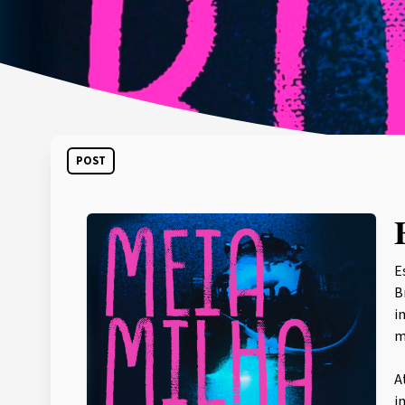
POST
E
B
i
m
A
i