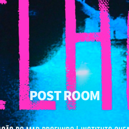
P
O
S
T
R
O
O
M