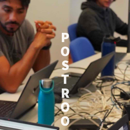
P
O
S
T
R
O
O