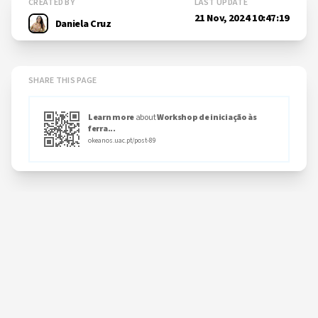
CREATED BY
LAST UPDATE
21 Nov, 2024 10:47:19
Daniela Cruz
SHARE THIS PAGE
Learn more
about
Workshop de iniciação às
ferra...
okeanos.uac.pt/post-89