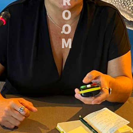
R
O
O
M