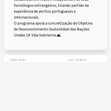
homólogos estrangeiros, tirando partido da
experiência de peritos portugueses e
internacionais.
O programa apoia a concretização do Objetivo
de Desenvolvimento Sustentável das Nações
Unidas 14: Vida Submersa 🌊
CREATED BY
LAST UPDATE
17 Oct, 2024 11:37:48
Daniela Cruz
SHARE THIS PAGE
Learn more
about
UN-Portugal Ocean
Fellowship
okeanos.uac.pt/post-64