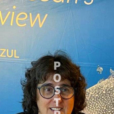
P
O
S
T