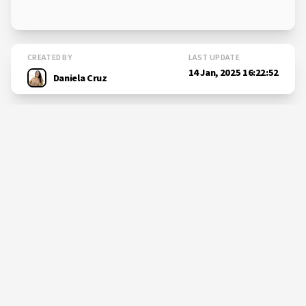
CREATED BY
LAST UPDATE
14 Jan, 2025 16:22:52
Daniela Cruz
SHARE THIS PAGE
Learn more
about
Um dia em cheio para o
OKEANOS...
okeanos.uac.pt/post-115