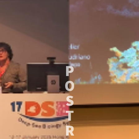
P
O
S
T
R