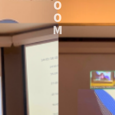
O
O
M