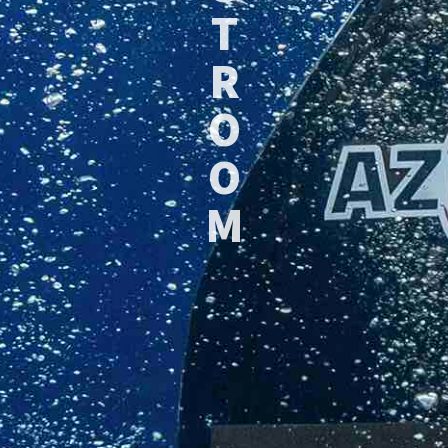
T
R
O
O
M