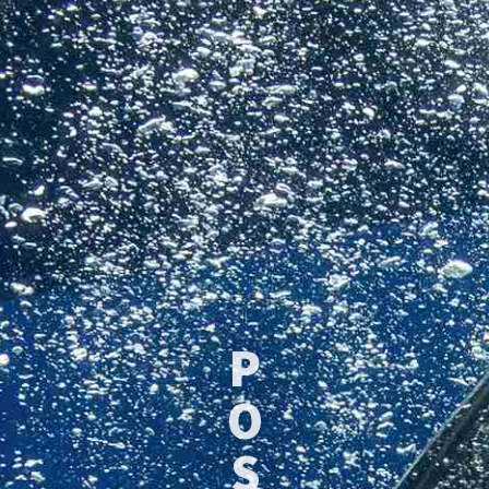
P
O
S