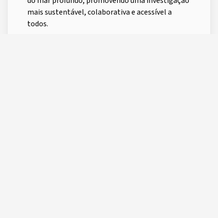
do mar profundo, promovendo uma investigação
mais sustentável, colaborativa e acessível a
todos.
Consulta o artigo completo em:
https://doi.org/10.1016/j.tree.2025.09.015
CREATED BY
LAST UPDATE
15 Oct, 2025 12:28:34
Daniela Cruz
SHARE THIS PAGE
Learn more
about
Novo artigo do OKEANOS
publica...
okeanos.uac.pt/post-255