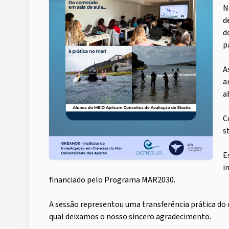
N
d
d
p
A
a
a
C
s
E
i
financiado pelo Programa MAR2030.
A sessão representou uma transferência prática do 
qual deixamos o nosso sincero agradecimento.