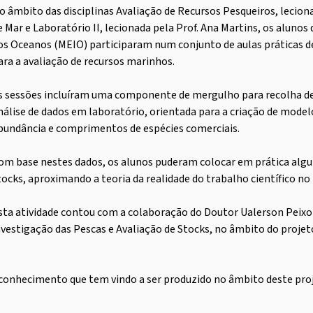
o âmbito das disciplinas Avaliação de Recursos Pesqueiros, lecion
e Mar e Laboratório II, lecionada pela Prof. Ana Martins, os aluno
os Oceanos (MEIO) participaram num conjunto de aulas práticas d
ara a avaliação de recursos marinhos.
s sessões incluíram uma componente de mergulho para recolha 
nálise de dados em laboratório, orientada para a criação de model
bundância e comprimentos de espécies comerciais.
om base nestes dados, os alunos puderam colocar em prática algu
tocks, aproximando a teoria da realidade do trabalho científico no
sta atividade contou com a colaboração do Doutor Ualerson Peixo
nvestigação das Pescas e Avaliação de Stocks, no âmbito do proj
conhecimento que tem vindo a ser produzido no âmbito deste proj