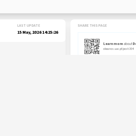
LAST UPDATE
SHARE THIS PAGE
15 May, 2026 14:25:26
Learn more
about
D
okeanos.uac.pt/post-304