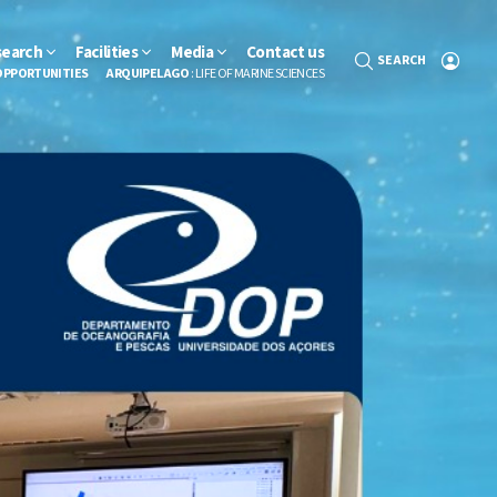
search
Facilities
Media
Contact us
SEARCH
OPPORTUNITIES
ARQUIPELAGO
: LIFE OF MARINE SCIENCES