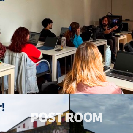
P
O
S
T
R
O
O
M